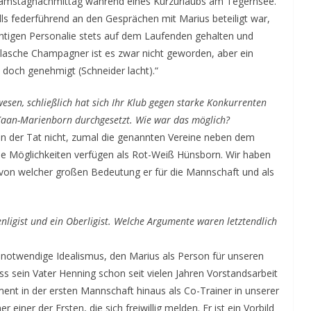
Samstagnachmittag während eines Kurzurlaubs am Tegernsee.
s federführend an den Gesprächen mit Marius beteiligt war,
ichtigen Personalie stets auf dem Laufenden gehalten und
ie Flasche Champagner ist es zwar nicht geworden, aber ein
 doch genehmigt (Schneider lacht).“
wesen, schließlich hat sich Ihr Klub gegen starke Konkurrenten
Kaan-Marienborn durchgesetzt. Wie war das möglich?
in der Tat nicht, zumal die genannten Vereine neben dem
lle Möglichkeiten verfügen als Rot-Weiß Hünsborn. Wir haben
von welcher großen Bedeutung er für die Mannschaft und als
lenligist und ein Oberligist. Welche Argumente waren letztendlich
notwendige Idealismus, den Marius als Person für unseren
ass sein Vater Henning schon seit vielen Jahren Vorstandsarbeit
ment in der ersten Mannschaft hinaus als Co-Trainer in unserer
 einer der Ersten, die sich freiwillig melden. Er ist ein Vorbild