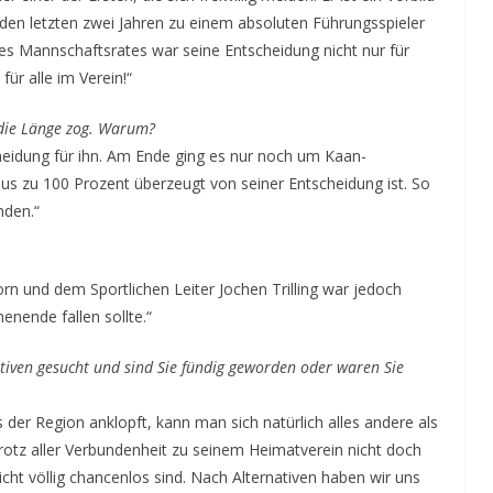
n den letzten zwei Jahren zu einem absoluten Führungsspieler
des Mannschaftsrates war seine Entscheidung nicht nur für
für alle im Verein!“
n die Länge zog. Warum?
heidung für ihn. Am Ende ging es nur noch um Kaan-
rius zu 100 Prozent überzeugt von seiner Entscheidung ist. So
nden.“
rn und dem Sportlichen Leiter Jochen Trilling war jedoch
enende fallen sollte.“
ativen gesucht und sind Sie fündig geworden oder waren Sie
 der Region anklopft, kann man sich natürlich alles andere als
trotz aller Verbundenheit zu seinem Heimatverein nicht doch
cht völlig chancenlos sind. Nach Alternativen haben wir uns