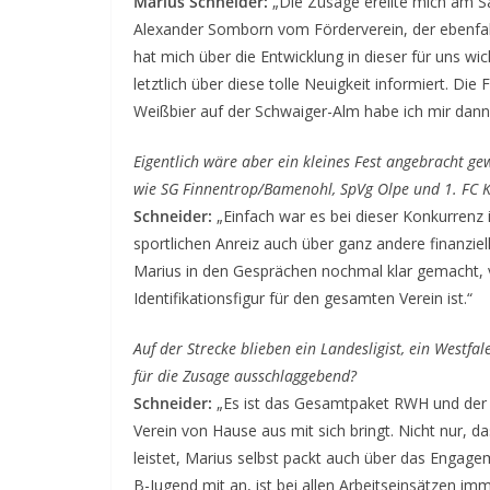
Marius Schneider:
„Die Zusage ereilte mich am 
Alexander Somborn vom Förderverein, der ebenfall
hat mich über die Entwicklung in dieser für uns w
letztlich über diese tolle Neuigkeit informiert. D
Weißbier auf der Schwaiger-Alm habe ich mir dann
Eigentlich wäre aber ein kleines Fest angebracht ge
wie SG Finnentrop/Bamenohl, SpVg Olpe und 1. FC 
Schneider:
„Einfach war es bei dieser Konkurrenz 
sportlichen Anreiz auch über ganz andere finanzie
Marius in den Gesprächen nochmal klar gemacht, 
Identifikationsfigur für den gesamten Verein ist.“
Auf der Strecke blieben ein Landesligist, ein Westfa
für die Zusage ausschlaggebend?
Schneider:
„Es ist das Gesamtpaket RWH und der 
Verein von Hause aus mit sich bringt. Nicht nur, d
leistet, Marius selbst packt auch über das Engage
B-Jugend mit an, ist bei allen Arbeitseinsätzen immer