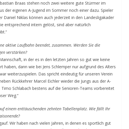
bastian Braas stehen noch zwei weitere gute Stürmer im
us der eigenen A-Jugend im Sommer noch einer dazu. Spieler
 Daniel Niklas können auch jederzeit in den Landesligakader
ie entsprechend intern gelöst, sind aber natürlich
bt.“
seine aktive Laufbahn beendet, zusammen. Werden Sie die
gen verstärken?
Mannschaft, in der es in den letzten Jahren so gut wie keine
rt haben, dann wie bei Jens Schlemper nur aufgrund des Alters
 war weiterzuspielen. Das spricht eindeutig für unseren Verein
eben Rückkehrer Marcel Eichler wieder die Jungs aus der A-
n Timo Schlabach bestens auf die Senioren-Teams vorbereitet
nser Weg.“
uf einem enttäuschenden zehnten Tabellenplatz. Wie fällt Ihr
Saisonende?
auf. Wir haben nach vielen Jahren, in denen es sportlich gut