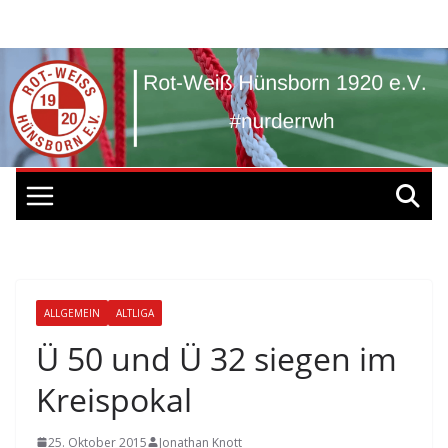
Zum
Inhalt
springen
ALLGEMEIN
ALTLIGA
Ü 50 und Ü 32 siegen im
Kreispokal
25. Oktober 2015
Jonathan Knott