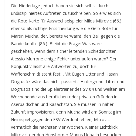
Die Niederlage jedoch haben sie sich selbst durch
undiszipliniertes Auftreten zuzuschreiben. So erwies sich
die Rote Karte für Auswechselspieler Milos Mitrovic (66.)
ebenso als richtige Entscheidung wie die Gelb-Rote für
Martin Mucha, der, bereits verwarnt, den Ball gegen die
Bande knallte (86.). Bleibt die Frage: Was wäre
geschehen, wenn dem sicher leitenden Schiedsrichter
Alessio Murrone einige Fehler unterlaufen wären? Der
Konjunktiv lässt alle Antworten zu, doch für
Waffenschmidt steht fest: „Mit Eugen Litter und Hasan
Dogrusöz wäre das nicht passiert.“ Hintergrund: Litter und
Dogrusöz sind die Spielertrainer des SV 04 und weilten am
Wochenende aus beruflichen oder privaten Gründen in
Aserbaidschan und Kasachstan. Sie müssen in naher
Zukunft improvisieren, denn Mucha wird am Sonntag im
Heimspiel gegen den FSV Werdohl fehlen, Mitrovic
vermutlich die nächsten vier Wochen. Kleiner Lichtblick:
Mitrovic, der den Hünsborner Marius Uebach bespucken