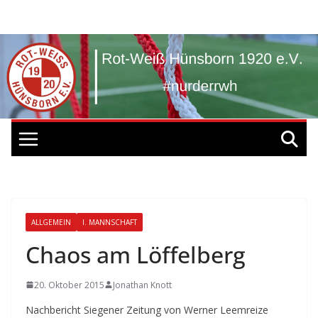
Zum
Inhalt
springen
ALLGEMEIN
I. MANNSCHAFT
Chaos am Löffelberg
20. Oktober 2015
Jonathan Knott
Nachbericht Siegener Zeitung von Werner Leemreize