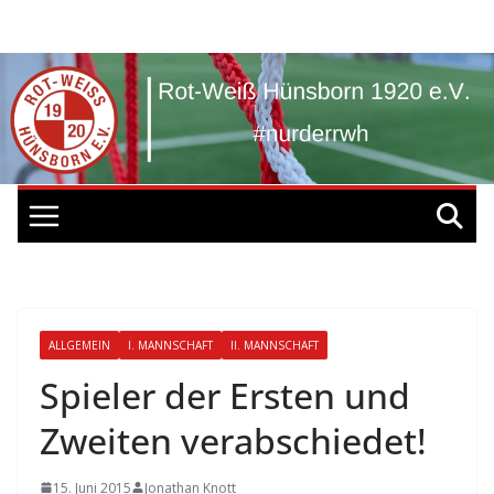
Zum
Inhalt
springen
ALLGEMEIN
I. MANNSCHAFT
II. MANNSCHAFT
Spieler der Ersten und
Zweiten verabschiedet!
15. Juni 2015
Jonathan Knott