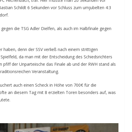
 FC Hilchenbach, traf. Hier musste man 20 Sekunden vor
 Bastian Schildt 6 Sekunden vor Schluss zum umjubelten 4:3
dorf.
e gegen die TSG Adler Dielfen, als auch im Halbfinale gegen
er haben, denn der SSV verließ nach einem strittigen
 Spielfeld, da man mit der Entscheidung des Schiedsrichters
n pfiff der Unparteiische das Finale ab und der RWH stand als
traditionsreichen Veranstaltung.
chert auch einen Scheck in Höhe von 700€ für die
fte an diesem Tag mit 8 erzielten Toren besonders auf, was
utete.