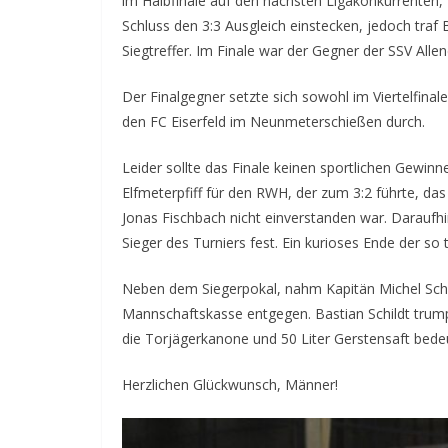
im Halbfinale auf den nächsten Ligakonkurrenten,
Schluss den 3:3 Ausgleich einstecken, jedoch traf
Siegtreffer. Im Finale war der Gegner der SSV Allen
Der Finalgegner setzte sich sowohl im Viertelfinal
den FC Eiserfeld im Neunmeterschießen durch.
Leider sollte das Finale keinen sportlichen Gewinn
Elfmeterpfiff für den RWH, der zum 3:2 führte, das
Jonas Fischbach nicht einverstanden war. Daraufhi
Sieger des Turniers fest. Ein kurioses Ende der so 
Neben dem Siegerpokal, nahm Kapitän Michel Schu
Mannschaftskasse entgegen. Bastian Schildt trump
die Torjägerkanone und 50 Liter Gerstensaft bede
Herzlichen Glückwunsch, Männer!