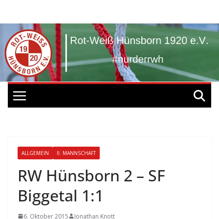
Zum
Inhalt
springen
ALLGEMEIN
II. MANNSCHAFT
RW Hünsborn 2 – SF
Biggetal 1:1
6. Oktober 2015
Jonathan Knott