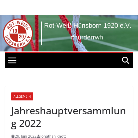
Zum
Inhalt
springen
ALLGEMEIN
Jahreshauptversammlun
g 2022
29. Juni 2022
Jonathan Knott