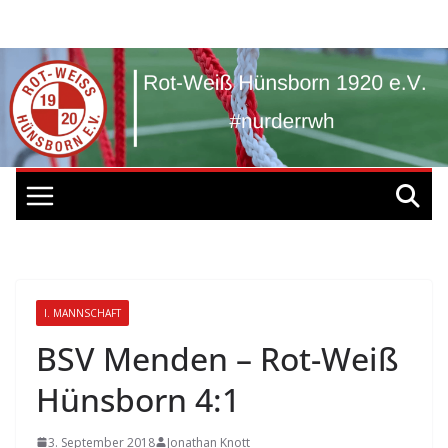
Zum
Inhalt
springen
I. MANNSCHAFT
BSV Menden – Rot-Weiß
Hünsborn 4:1
3. September 2018
Jonathan Knott