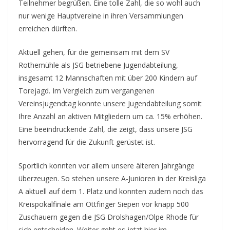
Teilnehmer begrüßen. Eine tolle Zahl, die so wohl auch
nur wenige Hauptvereine in ihren Versammlungen
erreichen dürften.
Aktuell gehen, für die gemeinsam mit dem SV
Rothemühle als JSG betriebene Jugendabteilung,
insgesamt 12 Mannschaften mit über 200 Kindern auf
Torejagd. Im Vergleich zum vergangenen
Vereinsjugendtag konnte unsere Jugendabteilung somit
Ihre Anzahl an aktiven Mitgliedern um ca. 15% erhöhen.
Eine beeindruckende Zahl, die zeigt, dass unsere JSG
hervorragend für die Zukunft gerüstet ist.
Sportlich konnten vor allem unsere älteren Jahrgänge
überzeugen. So stehen unsere A-Junioren in der Kreisliga
A aktuell auf dem 1. Platz und konnten zudem noch das
Kreispokalfinale am Ottfinger Siepen vor knapp 500
Zuschauern gegen die JSG Drolshagen/Olpe Rhode für
sich entscheiden. Weiter geht es jetzt hier im