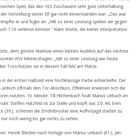
eichen Spiel, das den 163 Zuschauern sehr gute Unterhaltung
er Vorstellung seiner Elf gar nicht einverstanden war: „Das war
pfte er und fügte an: „Mit so einer Leistung spielen wir gegen
uch 1:10 verlieren können.“ Klare Worte, die keiner Interpretation
hörte, dem gönnte Markow einen kleinen Ausblick auf das nächste
oriten RSV Meinerzhagen: „Mit so einer Leistung wie heute
ker Torschützen sei in diesem Fall fehl am Platze.
h in der ersten Halbzeit eine hochklassige Partie entwickelte. Der
aß jedoch oftmals den Tor-Abschluss. Effektiver erwiesen sich die
oren nutzten. 16. Minute: Till Hilchenbach foult Marius Uebach im
nute: Steffen Hatzfeld ist zur Stelle und köpft das 2:0. Als Eren
te (39.), schienen die Erndtebrücker eine Aufholjagd starten zu
nur noch wenig bis gar nichts zu sehen.
ben. Henrik Blecker nach Vorlage von Marius Uebach (61.), Jan-