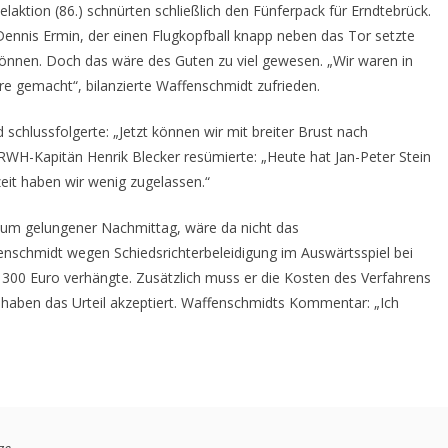
zelaktion (86.) schnürten schließlich den Fünferpack für Erndtebrück.
 Dennis Ermin, der einen Flugkopfball knapp neben das Tor setzte
können. Doch das wäre des Guten zu viel gewesen. „Wir waren in
re gemacht“, bilanzierte Waffenschmidt zufrieden.
schlussfolgerte: „Jetzt können wir mit breiter Brust nach
“ RWH-Kapitän Henrik Blecker resümierte: „Heute hat Jan-Peter Stein
eit haben wir wenig zugelassen.“
ndum gelungener Nachmittag, wäre da nicht das
enschmidt wegen Schiedsrichterbeleidigung im Auswärtsspiel bei
 300 Euro verhängte. Zusätzlich muss er die Kosten des Verfahrens
haben das Urteil akzeptiert. Waffenschmidts Kommentar: „Ich