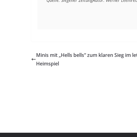
Quelle: Siegener Zeitung
Autor: Werner Leemrei
Minis mit „Hells bells“ zum klaren Sieg im le
Heimspiel