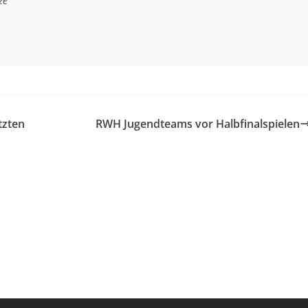
ze
tzten
RWH Jugendteams vor Halbfinalspielen