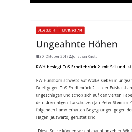
ALLGEMEIN
I. MANNSCHAFT
Ungeahnte Höhen
30. Oktober 2017
Jonathan Knott
RWH besiegt TuS Erndtebrück 2. mit 5:1 und ist
RW Hünsborn schwebt auf Wolke sieben in ungeahn
Duell gegen TuS Erndtebrück 2. ist der Fußball-La
ungeschlagen und schob sich auf den vierten Tabel
dem dreimaligen Torschützen Jan-Peter Stein im Z
folgenden hammerharten Begegnungen gegen den 
Hagen (auswärts) gerüstet sind.
„Diese Spiele können wir entspannt angehen. Wir 