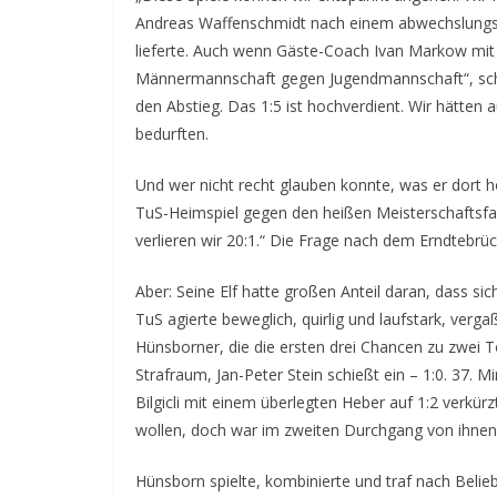
Andreas Waffenschmidt nach einem abwechslungsr
lieferte. Auch wenn Gäste-Coach Ivan Markow mit d
Männermannschaft gegen Jugendmannschaft“, schim
den Abstieg. Das 1:5 ist hochverdient. Wir hätten a
bedurften.
Und wer nicht recht glauben konnte, was er dort 
TuS-Heimspiel gegen den heißen Meisterschaftsfav
verlieren wir 20:1.“ Die Frage nach dem Erndtebrüc
Aber: Seine Elf hatte großen Anteil daran, dass sic
TuS agierte beweglich, quirlig und laufstark, verg
Hünsborner, die die ersten drei Chancen zu zwei T
Strafraum, Jan-Peter Stein schießt ein – 1:0. 37. Mi
Bilgicli mit einem überlegten Heber auf 1:2 verkürz
wollen, doch war im zweiten Durchgang von ihnen 
Hünsborn spielte, kombinierte und traf nach Belie