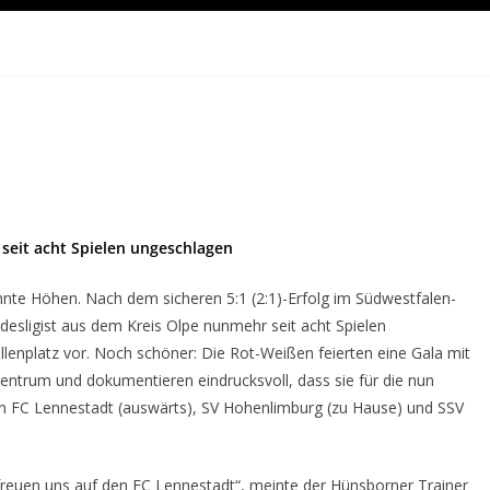
 seit acht Spielen ungeschlagen
te Höhen. Nach dem sicheren 5:1 (2:1)-Erfolg im Südwestfalen-
ndesligist aus dem Kreis Olpe nunmehr seit acht Spielen
lenplatz vor. Noch schöner: Die Rot-Weißen feierten eine Gala mit
entrum und dokumentieren eindrucksvoll, dass sie für die nun
FC Lennestadt (auswärts), SV Hohenlimburg (zu Hause) und SSV
freuen uns auf den FC Lennestadt“, meinte der Hünsborner Trainer