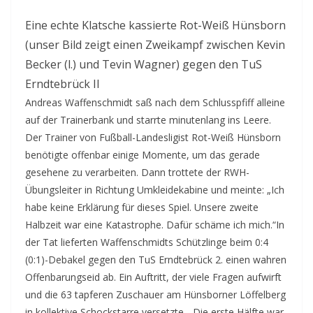
Eine echte Klatsche kassierte Rot-Weiß Hünsborn
(unser Bild zeigt einen Zweikampf zwischen Kevin
Becker (l.) und Tevin Wagner) gegen den TuS
Erndtebrück II
Andreas Waffenschmidt saß nach dem Schlusspfiff alleine
auf der Trainerbank und starrte minutenlang ins Leere.
Der Trainer von Fußball-Landesligist Rot-Weiß Hünsborn
benötigte offenbar einige Momente, um das gerade
gesehene zu verarbeiten. Dann trottete der RWH-
Übungsleiter in Richtung Umkleidekabine und meinte: „Ich
habe keine Erklärung für dieses Spiel. Unsere zweite
Halbzeit war eine Katastrophe. Dafür schäme ich mich.“In
der Tat lieferten Waffenschmidts Schützlinge beim 0:4
(0:1)-Debakel gegen den TuS Erndtebrück 2. einen wahren
Offenbarungseid ab. Ein Auftritt, der viele Fragen aufwirft
und die 63 tapferen Zuschauer am Hünsborner Löffelberg
in kollektive Schockstarre versetzte. „Die erste Hälfte war