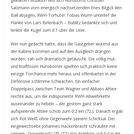
geklärten Situation ließ sich Hünsborns Christian
Salzmann vom energisch nachsetzenden Enes Bilgicli den
Ball abjagen, RWH-Torhüter Tobias Wurm unterlief die
Flanke von Lars Birlenbach – Bublitz bedankte sich und
lenkte die Kugel zum 0:1 über die Linie.
Wer nun gedacht hatte, dass die Gastgeber wütend aus
der Kabine kommen und auf den Ausgleich drängen
würden, sah sich dramatisch getäuscht. Die völlig mut-
und kraftlosen Hünsborner spielten sich praktisch keine
einzige Torchance mehr heraus und offenbarten in der
Defensive schlimme Schwächen. Ein einfacher
Doppelpass zwischen Tevin Wagner und Abbass Attiee
reichte aus, um die indisponierte RWH-Abwehrkette
auseinander zu hebeln – der gestern ganz stark
aufspielende Attiee schob zum 0:2 ein (72.). Danach ergab
sich Rot-Weiß ohne Gegenwehr seinem Schicksal. Der
eingewechselte Johannes Hackenbracht schraubte mit
seinem „Doppelpack“ (75./77.) das Ergebnis auf 0:4 in die