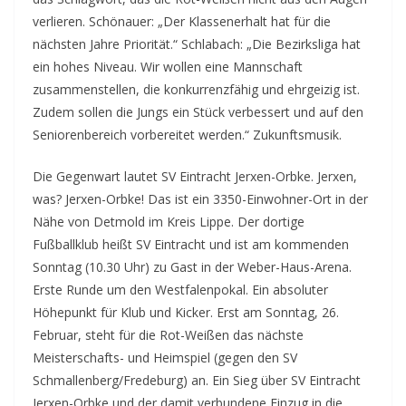
verlieren. Schönauer: „Der Klassenerhalt hat für die
nächsten Jahre Priorität.“ Schlabach: „Die Bezirksliga hat
ein hohes Niveau. Wir wollen eine Mannschaft
zusammenstellen, die konkurrenzfähig und ehrgeizig ist.
Zudem sollen die Jungs ein Stück verbessert und auf den
Seniorenbereich vorbereitet werden.“ Zukunftsmusik.
Die Gegenwart lautet SV Eintracht Jerxen-Orbke. Jerxen,
was? Jerxen-Orbke! Das ist ein 3350-Einwohner-Ort in der
Nähe von Detmold im Kreis Lippe. Der dortige
Fußballklub heißt SV Eintracht und ist am kommenden
Sonntag (10.30 Uhr) zu Gast in der Weber-Haus-Arena.
Erste Runde um den Westfalenpokal. Ein absoluter
Höhepunkt für Klub und Kicker. Erst am Sonntag, 26.
Februar, steht für die Rot-Weißen das nächste
Meisterschafts- und Heimspiel (gegen den SV
Schmallenberg/Fredeburg) an. Ein Sieg über SV Eintracht
Jerxen-Orbke und der damit verbundene Einzug in die