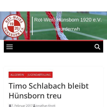
Zum
Inhalt
springen
ALLGEMEIN
JUGENDABTEILUNG
Timo Schlabach bleibt
Hünsborn treu
7. Februar 2017
Jonathan Knott