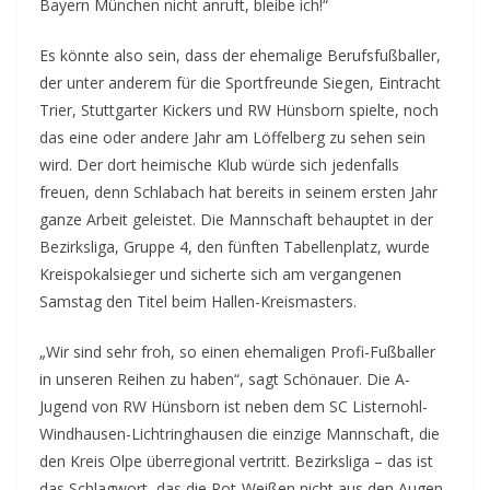
Bayern München nicht anruft, bleibe ich!“
Es könnte also sein, dass der ehemalige Berufsfußballer,
der unter anderem für die Sportfreunde Siegen, Eintracht
Trier, Stuttgarter Kickers und RW Hünsborn spielte, noch
das eine oder andere Jahr am Löffelberg zu sehen sein
wird. Der dort heimische Klub würde sich jedenfalls
freuen, denn Schlabach hat bereits in seinem ersten Jahr
ganze Arbeit geleistet. Die Mannschaft behauptet in der
Bezirksliga, Gruppe 4, den fünften Tabellenplatz, wurde
Kreispokalsieger und sicherte sich am vergangenen
Samstag den Titel beim Hallen-Kreismasters.
„Wir sind sehr froh, so einen ehemaligen Profi-Fußballer
in unseren Reihen zu haben“, sagt Schönauer. Die A-
Jugend von RW Hünsborn ist neben dem SC Listernohl-
Windhausen-Lichtringhausen die einzige Mannschaft, die
den Kreis Olpe überregional vertritt. Bezirksliga – das ist
das Schlagwort, das die Rot-Weißen nicht aus den Augen