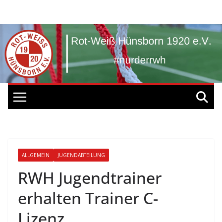
Zum
Inhalt
springen
ALLGEMEIN
JUGENDABTEILUNG
RWH Jugendtrainer
erhalten Trainer C-
Lizenz