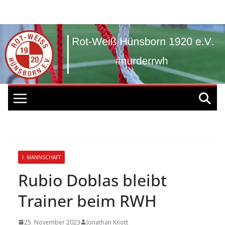
Zum
Inhalt
springen
I. MANNSCHAFT
Rubio Doblas bleibt
Trainer beim RWH
25. November 2023
Jonathan Knott