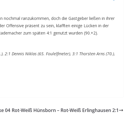
ln nochmal ranzukommen, doch die Gastgeber ließen in ihrer
der Offensive präsent zu sein, klafften einige Lücken in der
Rademacher zum späten 4:1 genutzt wurden (90.+2).
), 2:1 Dennis Niklas (65. Foulelfmeter), 3:1 Thorsten Arns (70.),
ke 04
Rot-Weiß Hünsborn – Rot-Weiß Erlinghausen 2:1