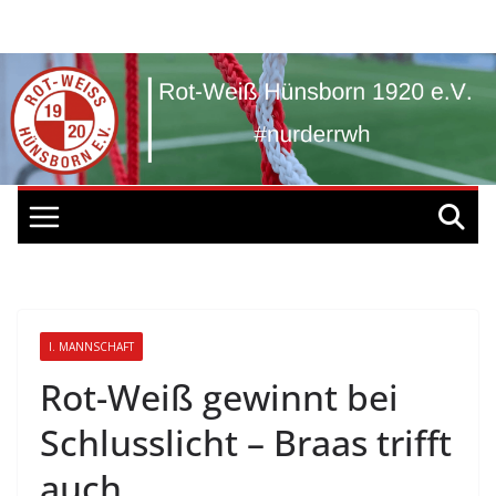
Zum
Inhalt
springen
I. MANNSCHAFT
Rot-Weiß gewinnt bei
Schlusslicht – Braas trifft
auch