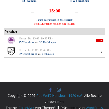
Copyright © 2026
Rot-Weiß Hünsborn 1920 e.V.
. Alle Rechte
vorbehalten.
Theme:
ColorMag
von ThemeGrill. Präsentiert von
WordPress
.