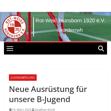
Zum
Inhalt
springen
JUGENDABTEILUNG
Neue Ausrüstung für
unsere B-Jugend
16. März 2023
Jonathan Knott