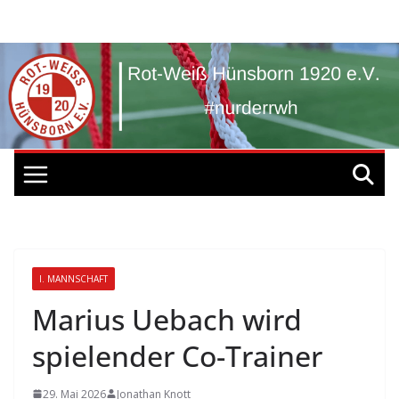
Zum
Inhalt
springen
I. MANNSCHAFT
Marius Uebach wird
spielender Co-Trainer
29. Mai 2026
Jonathan Knott