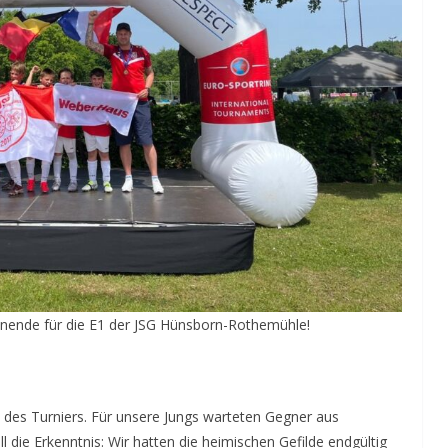
enende für die E1 der JSG Hünsborn-Rothemühle!
 des Turniers. Für unsere Jungs warteten Gegner aus
l die Erkenntnis: Wir hatten die heimischen Gefilde endgültig