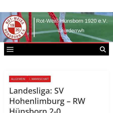
Zum
Inhalt
springen
ALLGEMEIN
I. MANNSCHAFT
Landesliga: SV
Hohenlimburg – RW
Hünsborn 2-0