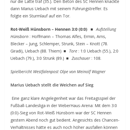
nur die Latte traf (35.). Den Beton des SC Hennen knackte
dann Marius Uebach mit seinem Führungstreffer. Es
folgte ein Sturmlauf auf ein Tor.
Rot-Weiß Hünsborn – Hennen 3:0 (0:0)
■
Aufstellung
Hünsborn
: Hoffmann – Thomas Alfes, Ermin, Arns,
Blecker – Jung, Schlemper, Strunk, Stein – Knott (78.
Giradi), Uebach (88. Thiem) ■
Tore
: 1:0 Uebach (55.), 2:0
Uebach (79.), 3:0 Strunk (89.) ■
Zuschauer
: 108.
Spielbericht Westfalenpost Olpe von Meinolf Wagner
Marius Uebach stellt die Weichen auf Sieg
Eine ganz klare Angelegenheit war das Freitagsspiel der
Fußball-Landesliga in der WeberHaus-Arena: Mit dem 3:0
(0:0)-Sieg von Rot-Weiß Hünsborn war der SC Hennen
gestern Abend noch gut bedient. Angesichts des Chancen-
Verhältnisses hätte es auch noch höher ausfallen können