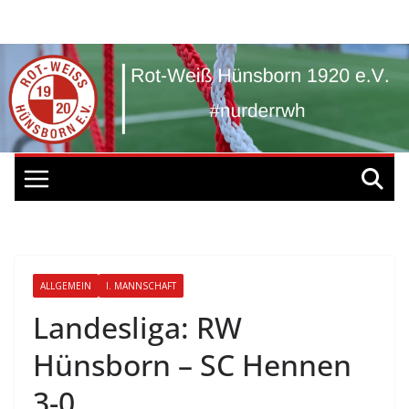
Zum
Inhalt
springen
ALLGEMEIN
I. MANNSCHAFT
Landesliga: RW
Hünsborn – SC Hennen
3-0