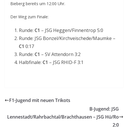
Bieberg bereits um 12:00 Uhr.
Der Weg zum Finale:
Runde:
C1
– JSG Heggen/Finnentrop 5:0
Runde: JSG Bonzel/Kirchveischede/Maumke –
C1
0:17
Runde:
C1
– SV Attendorn 3:2
Halbfinale:
C1
– JSG RHID-F 3:1
F1-Jugend mit neuen Trikots
B-Jugend: JSG
Lennestadt/Rahrbachtal/Brachthausen – JSG Hü/Ro
2:0