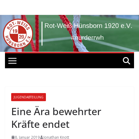
Zum
Inhalt
springen
JUGENDABTEILUNG
Eine Ära bewehrter
Kräfte endet
8. Januar 2019
Jonathan Knott