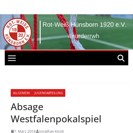
Zum
Inhalt
springen
ALLGEMEIN
JUGENDABTEILUNG
Absage
Westfalenpokalspiel
7. März 2018
Jonathan Knott