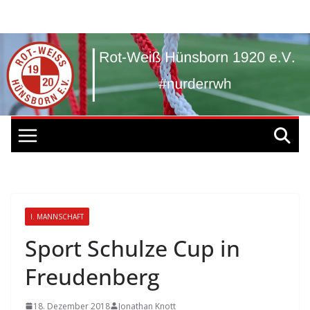
Zum
Inhalt
springen
I. MANNSCHAFT
Sport Schulze Cup in
Freudenberg
18. Dezember 2018
Jonathan Knott