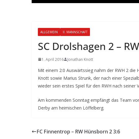
ALLGEMEIN
II. MANNSCHAFT
SC Drolshagen 2 – RW
1. April 2016
Jonathan Knott
Mit einem 2:0 Auswärtssieg nahm der RWH 2 die 
Knott sowie Marius Strunk, der nach einer Spezial
wieder sein erstes Spiel für den RWH nach seiner V
Am kommenden Sonntag empfängt das Team von A
Derby am heimischen Löffelberg.
FC Finnentrop – RW Hünsborn 2 3:6