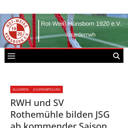
Zum
Inhalt
springen
ALLGEMEIN
JUGENDABTEILUNG
RWH und SV
Rothemühle bilden JSG
ab kommender Saison