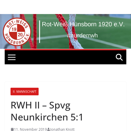
Zum
Inhalt
springen
II. MANNSCHAFT
RWH II – Spvg
Neunkirchen 5:1
11. November 2019
Jonathan Knott