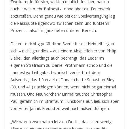
Zweikämpfe für sich, wirkten deutlich frischer, hatten
auch etwas mehr Ballbesitz, ohne aber ein Feuerwerk
abzureißen. Denn genau wie bei der Spielvereinigung lag
die Passquote irgendwo zwischen zehn und fünfzehn
Prozent – also im ganz tiefen unteren Bereich.
Die erste richtig gefährliche Szene für die Heimelf ergab
sich – nicht grundlos – aus einem Abspielfehler von Philip
Siebel, der, allerdings auch bedrängt, das Leder im
eigenen Strafraum zu Daniel Prothmann schob und die
Landesliga-Leihgabe, technisch versiert mit dem
Außenrist, das 1:0 erzielte. Danach hätte Sebastian Bley
(39. und 41.) nachlegen können, wenn nicht sogar einmal
müssen. Und Neunkirchen? Einmal tauchte Christopher
Paul gefährlich im Strafraum Hünsborns auf, ließ sich aber
von Hüter Jannik Freund zu weit nach außen drängen.
„Wir waren zweimal im letzten Drittel, das ist zu wenig.
Alles was wir uns vorgenommen haben, ist verpufft“,