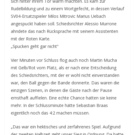
sich hinter ihrem Tor warm machten. Es kam zur
Rudelbildung und zu einem Wortgefecht, in dessen Verlauf
SV04-Ersatzspieler Milos Mitrovic Marius Uebach
angespuckt haben soll. Schiedsrichter Alessio Murrone
ahndete das nach Rücksprache mit seinem Assistenten
mit der Roten Karte.
„Spucken geht gar nicht“
Vier Minuten vor Schluss flog auch noch Martin Mucha
mit Gelb/Rot vom Platz, als er nach eine Entscheidung
des Schiedsrichters, mit der er wohl nicht einverstanden
war, den Ball gegen die Bande donnerte. Das waren die
einzigen Szenen, in denen die Gäste nach der Pause
ernsthaft auffielen. Eine echte Chance hatten sie keine
mehr. In der Schlussminute hätte Sebastian Braas
eigentlich noch das 4:2 machen müssen.
„Das war ein hektisches und zerfahrenes Spiel. Aufgrund
der zweiten Halbzeit geht unser Sieg in Ordnung. Da hatte