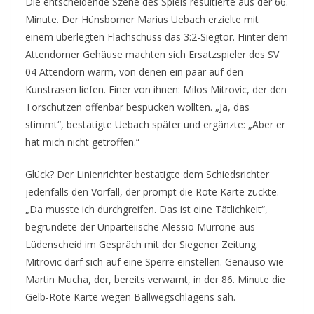
Die entscheidende Szene des Spiels resultierte aus der 66.
Minute. Der Hünsborner Marius Uebach erzielte mit
einem überlegten Flachschuss das 3:2-Siegtor. Hinter dem
Attendorner Gehäuse machten sich Ersatzspieler des SV
04 Attendorn warm, von denen ein paar auf den
Kunstrasen liefen. Einer von ihnen: Milos Mitrovic, der den
Torschützen offenbar bespucken wollten. „Ja, das
stimmt“, bestätigte Uebach später und ergänzte: „Aber er
hat mich nicht getroffen.“
Glück? Der Linienrichter bestätigte dem Schiedsrichter
jedenfalls den Vorfall, der prompt die Rote Karte zückte.
„Da musste ich durchgreifen. Das ist eine Tätlichkeit“,
begründete der Unparteiische Alessio Murrone aus
Lüdenscheid im Gespräch mit der Siegener Zeitung.
Mitrovic darf sich auf eine Sperre einstellen. Genauso wie
Martin Mucha, der, bereits verwarnt, in der 86. Minute die
Gelb-Rote Karte wegen Ballwegschlagens sah.