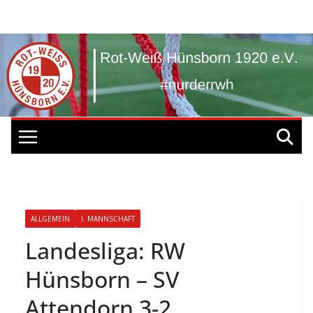
Zum
Inhalt
springen
ALLGEMEIN
I. MANNSCHAFT
Landesliga: RW
Hünsborn – SV
Attendorn 3-2