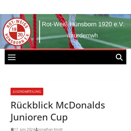
Zum
Inhalt
springen
JUGENDABTEILUNG
Rückblick McDonalds
Junioren Cup
17. Juni 2024
Jonathan Knott