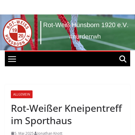
Zum
Inhalt
springen
ALLGEMEIN
Rot-Weißer Kneipentreff
im Sporthaus
5. Mai 2025
Jonathan Knott