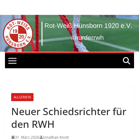
Zum
Inhalt
springen
ALLGEMEIN
Neuer Schiedsrichter für
den RWH
31. März 2026
Jonathan Knott