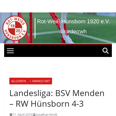
Zum
Inhalt
springen
ALLGEMEIN
I. MANNSCHAFT
Landesliga: BSV Menden
– RW Hünsborn 4-3
11. April 2016
Jonathan Knott