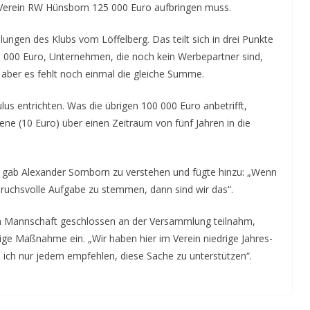
r Verein RW Hünsborn 125 000 Euro aufbringen muss.
ungen des Klubs vom Löffelberg. Das teilt sich in drei Punkte
 000 Euro, Unternehmen, die noch kein Werbepartner sind,
aber es fehlt noch einmal die gleiche Summe.
us entrichten. Was die übrigen 100 000 Euro anbetrifft,
ene (10 Euro) über einen Zeitraum von fünf Jahren in die
ät“, gab Alexander Somborn zu verstehen und fügte hinzu: „Wenn
nspruchsvolle Aufgabe zu stemmen, dann sind wir das“.
en Mannschaft geschlossen an der Versammlung teilnahm,
ge Maßnahme ein. „Wir haben hier im Verein niedrige Jahres-
 ich nur jedem empfehlen, diese Sache zu unterstützen“.