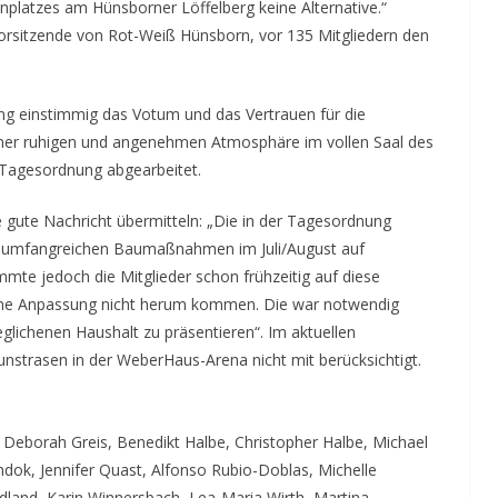
platzes am Hünsborner Löffelberg keine Alternative.“
orsitzende von Rot-Weiß Hünsborn, vor 135 Mitgliedern den
 einstimmig das Votum und das Vertrauen für die
iner ruhigen und angenehmen Atmosphäre im vollen Saal des
r Tagesordnung abgearbeitet.
 gute Nachricht übermitteln: „Die in der Tagesordnung
 umfangreichen Baumaßnahmen im Juli/August auf
immte jedoch die Mitglieder schon frühzeitig auf diese
ine Anpassung nicht herum kommen. Die war notwendig
glichenen Haushalt zu präsentieren“. Im aktuellen
nstrasen in der WeberHaus-Arena nicht mit berücksichtigt.
, Deborah Greis, Benedikt Halbe, Christopher Halbe, Michael
dok, Jennifer Quast, Alfonso Rubio-Doblas, Michelle
land, Karin Winnersbach, Lea-Maria Wirth, Martina