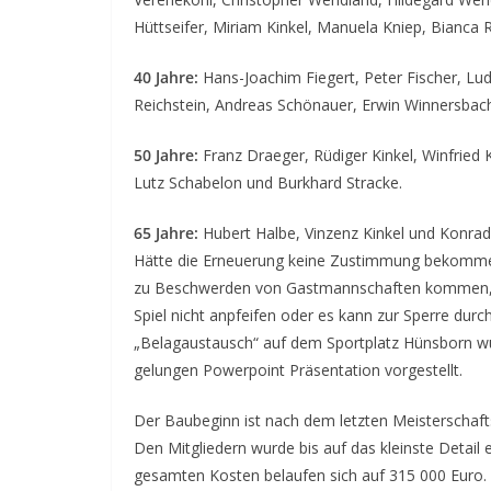
Hüttseifer, Miriam Kinkel, Manuela Kniep, Bianc
40 Jahre:
Hans-Joachim Fiegert, Peter Fischer, Lud
Reichstein, Andreas Schönauer, Erwin Winnersbac
50 Jahre:
Franz Draeger, Rüdiger Kinkel, Winfried 
Lutz Schabelon und Burkhard Stracke.
65 Jahre:
Hubert Halbe, Vinzenz Kinkel und Konrad
Hätte die Erneuerung keine Zustimmung bekomme
zu Beschwerden von Gastmannschaften kommen, d
Spiel nicht anpfeifen oder es kann zur Sperre d
„Belagaustausch“ auf dem Sportplatz Hünsborn w
gelungen Powerpoint Präsentation vorgestellt.
Der Baubeginn ist nach dem letzten Meisterschaf
Den Mitgliedern wurde bis auf das kleinste Detail
gesamten Kosten belaufen sich auf 315 000 Euro.