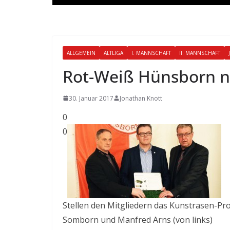
ALLGEMEIN
ALTLIGA
I. MANNSCHAFT
II. MANNSCHAFT
Rot-Weiß Hünsborn n
30. Januar 2017
Jonathan Knott
0
0
Stellen den Mitgliedern das Kunstrasen-Pr
Somborn und Manfred Arns (von links)