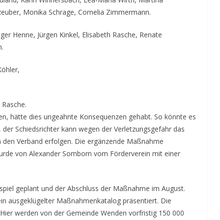
a Reuber, Monika Schrage, Cornelia Zimmermann.
ger Henne, Jürgen Kinkel, Elisabeth Rasche, Renate
h.
Köhler,
 Rasche.
n, hätte dies ungeahnte Konsequenzen gehabt. So könnte es
er Schiedsrichter kann wegen der Verletzungsgefahr das
urch den Verband erfolgen. Die ergänzende Maßnahme
urde von Alexander Somborn vom Förderverein mit einer
tspiel geplant und der Abschluss der Maßnahme im August.
 ein ausgeklügelter Maßnahmenkatalog präsentiert. Die
 Hier werden von der Gemeinde Wenden vorfristig 150 000