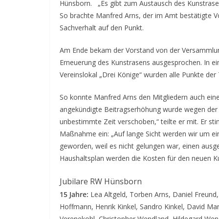
Hünsborn.
„Es gibt zum Austausch des Kunstrasen
So brachte Manfred Arns, der im Amt bestätigte V
Sachverhalt auf den Punkt.
Am Ende bekam der Vorstand von der Versammlung
Erneuerung des Kunstrasens ausgesprochen. In e
Vereinslokal „Drei Könige“ wurden alle Punkte de
So konnte Manfred Arns den Mitgliedern auch eine
angekündigte Beitragserhöhung wurde wegen der
unbestimmte Zeit verschoben,“ teilte er mit. Er st
Maßnahme ein: „Auf lange Sicht werden wir um e
geworden, weil es nicht gelungen war, einen ausge
Haushaltsplan werden die Kosten für den neuen Ku
Jubilare
RW Hünsborn
15 Jahre:
Lea Altgeld, Torben Arns, Daniel Freund
Hoffmann, Henrik Kinkel, Sandro Kinkel, David Man
Verenekohl, Christopher Wendland, Hildegard Wend