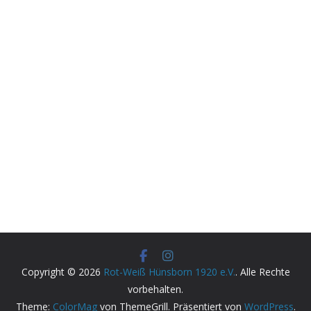
Copyright © 2026
Rot-Weiß Hünsborn 1920 e.V.
. Alle Rechte
vorbehalten.
Theme:
ColorMag
von ThemeGrill. Präsentiert von
WordPress
.