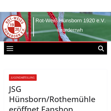
Zum
Inhalt
springen
JUGENDABTEILUNG
JSG
Hünsborn/Rothemühle
eröffnet Fanshop