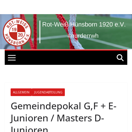
Zum
Inhalt
springen
ALLGEMEIN
JUGENDABTEILUNG
Gemeindepokal G,F + E-
Junioren / Masters D-
Junioren