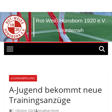
Zum
Inhalt
springen
JUGENDABTEILUNG
A-Jugend bekommt neue
Trainingsanzüge
7. Oktober 2024
Jonathan Knott