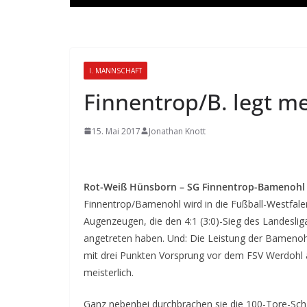
I. MANNSCHAFT
Finnentrop/B. legt mei
15. Mai 2017
Jonathan Knott
Rot-Weiß Hünsborn – SG Finnentrop-Bamenohl 
Finnentrop/Bamenohl wird in die Fußball-Westfalenl
Augenzeugen, die den 4:1 (3:0)-Sieg des Landeslig
angetreten haben. Und: Die Leistung der Bamenohl
mit drei Punkten Vorsprung vor dem FSV Werdohl a
meisterlich.
Ganz nebenbei durchbrachen sie die 100-Tore-Schal