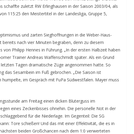
as schaffte zuletzt RW Erlinghausen in der Saison 2003/04, als
on 115:25 den Meistertitel in der Landesliga, Gruppe 5,
ptimismus und zarten Sieghoffnungen in die Weber-Haus-
t bereits nach vier Minuten begraben, denn zu diesem
s von Philipp Hennes in Führung. „In der ersten Halbzeit haben
sborner Trainer Andreas Waffenschmidt später. Als ein Grund
en letzten Tagen dramatische Züge angenommen hatte. So
ng das Sesambein im Fuß gebrochen. „Die Saison ist
ken humpelte, im Gespräch mit FuPa Südwestfalen. Mayer muss
ungsstunde am Freitag einen dicken Bluterguss im
wegen eines Zeckenbisses ohnehin. Die personelle Not in der
schlaggebend für die Niederlage. Im Gegenteil: Die SG
n: Tore schießen! Und das mit einer Effektivität, die es in
ie nächsten beiden Großchancen nach dem 1:0 verwerteten