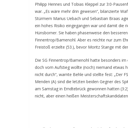
Philipp Hennes und Tobias Kleppel zur 3:0-Pausenf
war. „Es wäre mehr drin gewesen“, bilanzierte Waff
Stürmern Marius Uebach und Sebastian Braas agiert
ein hohes Risiko eingegangen war und damit die r
Hünsborner. Sie haben phasenweise den besseren F
Finnentrop/Bamenohl. Aber es reichte nur zum Ehr
Freistoß erzielte (53.), bevor Moritz Stange mit de
Die SG Finnentrop/Bamenohl hatte besonders im e
doch vom Aufstieg wollte (noch) niemand etwas 
nicht durch“, warnte Behle und stellte fest: „Der 
Menden (A) sind die letzten beiden Gegner des Spit
am Samstag in Erndtebrück gewonnen hatten (3:2),
nicht, aber einen heißen Meisterschaftskandidaten,