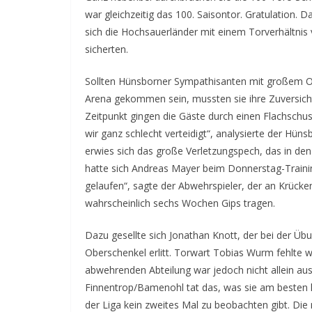
war gleichzeitig das 100. Saisontor. Gratulation. D
sich die Hochsauerländer mit einem Torverhältnis v
sicherten.
Sollten Hünsborner Sympathisanten mit großem O
Arena gekommen sein, mussten sie ihre Zuversich
Zeitpunkt gingen die Gäste durch einen Flachschus
wir ganz schlecht verteidigt“, analysierte der Hün
erwies sich das große Verletzungspech, das in d
hatte sich Andreas Mayer beim Donnerstag-Traini
gelaufen“, sagte der Abwehrspieler, der an Krüc
wahrscheinlich sechs Wochen Gips tragen.
Dazu gesellte sich Jonathan Knott, der bei der Üb
Oberschenkel erlitt. Torwart Tobias Wurm fehlte 
abwehrenden Abteilung war jedoch nicht allein aus
Finnentrop/Bamenohl tat das, was sie am besten kan
der Liga kein zweites Mal zu beobachten gibt. D