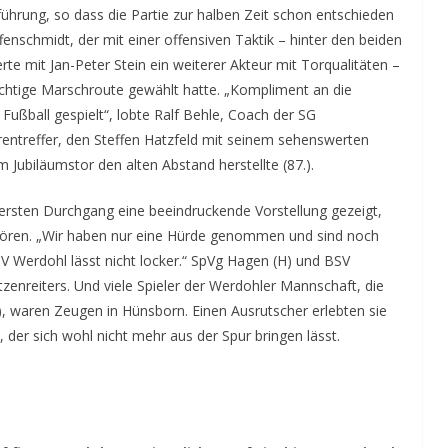
ührung, so dass die Partie zur halben Zeit schon entschieden
enschmidt, der mit einer offensiven Taktik – hinter den beiden
e mit Jan-Peter Stein ein weiterer Akteur mit Torqualitäten –
ichtige Marschroute gewählt hatte. „Kompliment an die
ußball gespielt“, lobte Ralf Behle, Coach der SG
entreffer, den Steffen Hatzfeld mit seinem sehenswerten
m Jubiläumstor den alten Abstand herstellte (87.).
rsten Durchgang eine beeindruckende Vorstellung gezeigt,
hören. „Wir haben nur eine Hürde genommen und sind noch
FSV Werdohl lässt nicht locker.“ SpVg Hagen (H) und BSV
zenreiters. Und viele Spieler der Werdohler Mannschaft, die
 waren Zeugen in Hünsborn. Einen Ausrutscher erlebten sie
 der sich wohl nicht mehr aus der Spur bringen lässt.