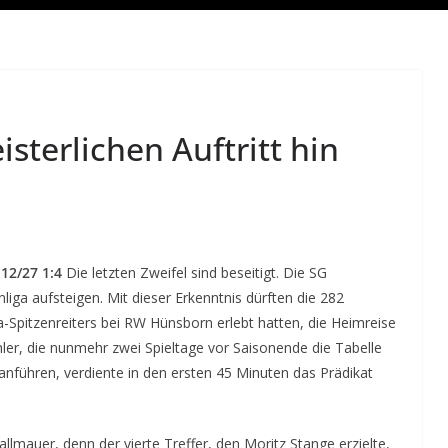
sterlichen Auftritt hin
12/27 1:4
Die letzten Zweifel sind beseitigt. Die SG
iga aufsteigen. Mit dieser Erkenntnis dürften die 282
a-Spitzenreiters bei RW Hünsborn erlebt hatten, die Heimreise
er, die nunmehr zwei Spieltage vor Saisonende die Tabelle
nführen, verdiente in den ersten 45 Minuten das Prädikat
lmauer, denn der vierte Treffer, den Moritz Stange erzielte,