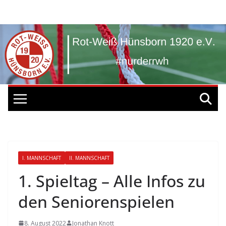
Zum
Inhalt
springen
I. MANNSCHAFT
II. MANNSCHAFT
1. Spieltag – Alle Infos zu
den Seniorenspielen
8. August 2022
Jonathan Knott