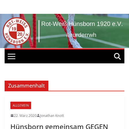
Zum
Inhalt
springen
Zusammenhalt
ALLGEMEIN
22. März 2020
Jonathan Knott
Hünsborn gemeinsam GEGEN