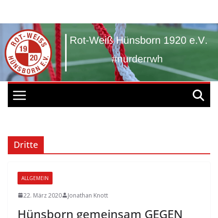
Zum
Inhalt
springen
Dritte
ALLGEMEIN
22. März 2020
Jonathan Knott
Hünsborn gemeinsam GEGEN